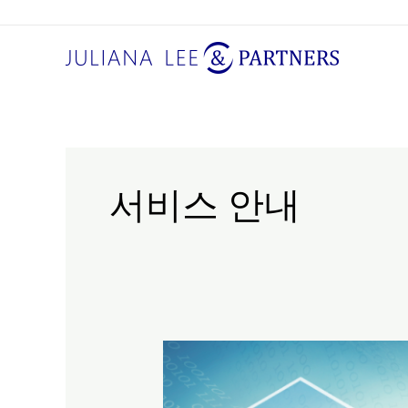
콘
텐
츠
로
건
너
뛰
기
서비스 안내
JL&P
의
맞