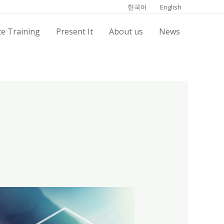
한국어
English
e Training
Present It
About us
News