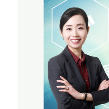
춤
형
IR
컨
설
팅!